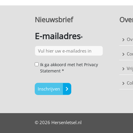
Nieuwsbrief
Over
E-mailadres
*
Ov
Co
Ik ga akkoord met het Privacy
Vri
Statement *
Co
Inschrijven
© 2026 Hersenletsel.nl