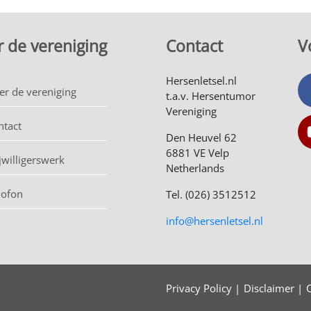
 de vereniging
Contact
V
Hersenletsel.nl
er de vereniging
t.a.v. Hersentumor
Vereniging
ntact
Den Heuvel 62
6881 VE Velp
jwilligerswerk
Netherlands
lofon
Tel. (026) 3512512
info@hersenletsel.nl
Privacy Policy
Disclaimer
C