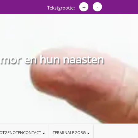
+
-
Tekstgrootte:
umor en hun naasten
LOTGENOTENCONTACT
TERMINALE ZORG