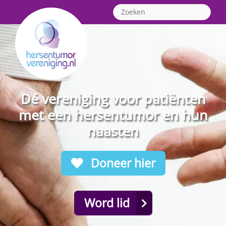
Dé vereniging voor patiënten
met een hersentumor en hun
naasten
Doneer hier
Word lid