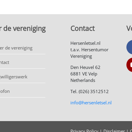
 de vereniging
Contact
V
Hersenletsel.nl
er de vereniging
t.a.v. Hersentumor
Vereniging
ntact
Den Heuvel 62
6881 VE Velp
jwilligerswerk
Netherlands
lofon
Tel. (026) 3512512
info@hersenletsel.nl
Privacy Policy
Disclaimer
C