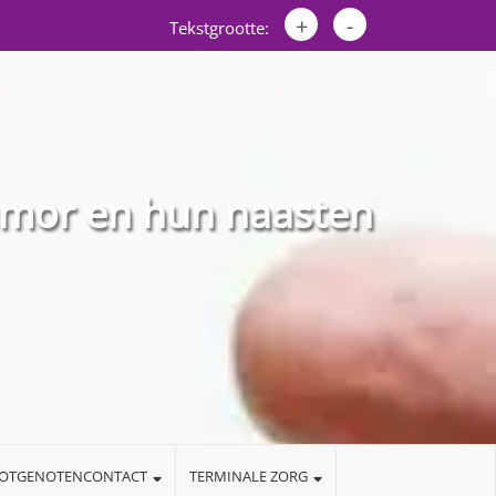
+
-
Tekstgrootte:
umor en hun naasten
LOTGENOTENCONTACT
TERMINALE ZORG