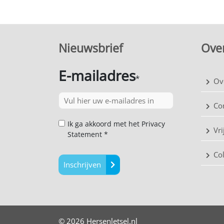
Nieuwsbrief
Over
E-mailadres
*
Ov
Co
Ik ga akkoord met het Privacy
Vri
Statement *
Co
Inschrijven
© 2026 Hersenletsel.nl