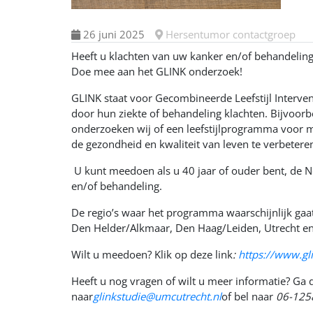
26 juni 2025
Hersentumor contactgroep
Heeft u klachten van uw kanker en/of behandeling?
Doe mee aan het GLINK onderzoek!
GLINK staat voor Gecombineerde Leefstijl Interve
door hun ziekte of behandeling klachten. Bijvoorb
onderzoeken wij of een leefstijlprogramma voor
de gezondheid en kwaliteit van leven te verbetere
U kunt meedoen als u 40 jaar of ouder bent, de N
en/of behandeling.
De regio’s waar het programma waarschijnlijk gaa
Den Helder/Alkmaar, Den Haag/Leiden, Utrecht en
Wilt u meedoen? Klik op deze link
:
https://www.gli
Heeft u nog vragen of wilt u meer informatie? Ga
naar
glinkstudie@umcutrecht.nl
of bel naar
06-125