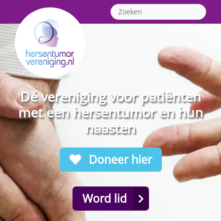
Dé vereniging voor patiënten
met een hersentumor en hun
naasten
Doneer hier
Word lid