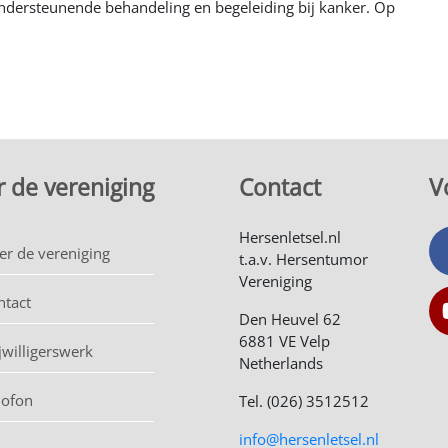
ondersteunende behandeling en begeleiding bij kanker. Op
 de vereniging
Contact
V
Hersenletsel.nl
er de vereniging
t.a.v. Hersentumor
Vereniging
ntact
Den Heuvel 62
6881 VE Velp
jwilligerswerk
Netherlands
lofon
Tel. (026) 3512512
info@hersenletsel.nl