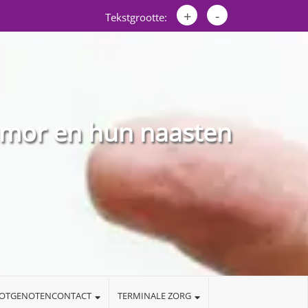
+
-
Tekstgrootte:
umor en hun naasten
LOTGENOTENCONTACT
TERMINALE ZORG