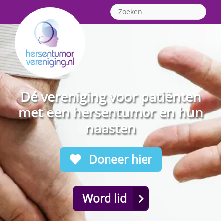
Dé vereniging voor patiënten
met een hersentumor en hun
naasten
Doneer hier
Word lid