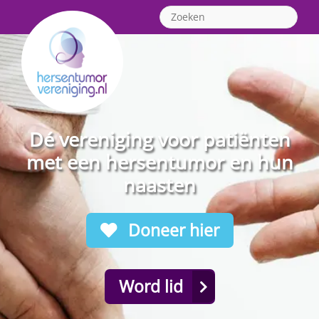
Dé vereniging voor patiënten
met een hersentumor en hun
naasten
Doneer hier
Word lid