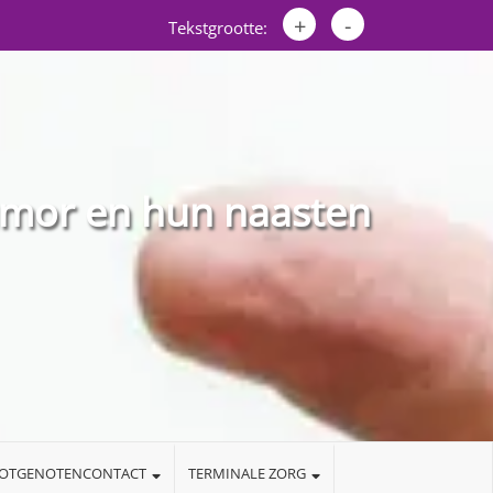
+
-
Tekstgrootte:
umor en hun naasten
LOTGENOTENCONTACT
TERMINALE ZORG