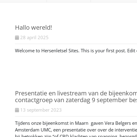
Hallo wereld!
28 april 2025
Welcome to Hersenletsel Sites. This is your first post. Edit o
Presentatie en livestream van de bijeenk
contactgroep van zaterdag 9 september be
13 september 2023
Tijdens onze bijeenkomst in Maarn gaven Vera Belgers e
Amsterdam UMC, een presentatie over over de interventies
bij betrokken zijn “of CBD klachten van spanning, bezorg