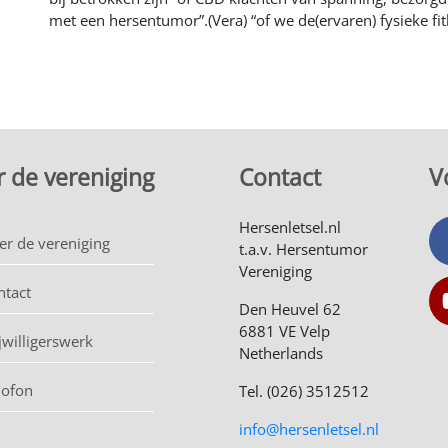
met een hersentumor”.(Vera) “of we de(ervaren) fysieke fi
 de vereniging
Contact
V
Hersenletsel.nl
er de vereniging
t.a.v. Hersentumor
Vereniging
ntact
Den Heuvel 62
6881 VE Velp
jwilligerswerk
Netherlands
lofon
Tel. (026) 3512512
info@hersenletsel.nl