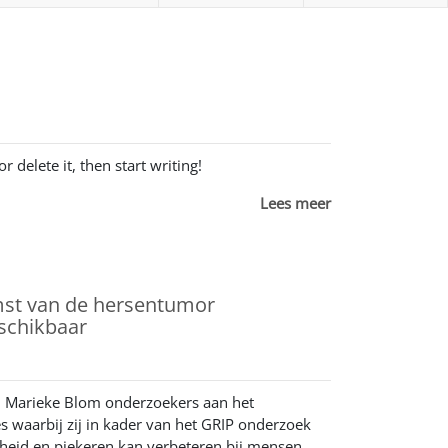
r delete it, then start writing!
Lees meer
omst van de hersentumor
schikbaar
n Marieke Blom onderzoekers aan het
 waarbij zij in kader van het GRIP onderzoek
dheid en piekeren kan verbeteren bij mensen