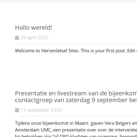
Hallo wereld!
28 april 2025
Welcome to Hersenletsel Sites. This is your first post. Edit o
Presentatie en livestream van de bijeenk
contactgroep van zaterdag 9 september be
13 september 2023
Tijdens onze bijeenkomst in Maarn gaven Vera Belgers e
Amsterdam UMC, een presentatie over over de interventies
bij betrokken zijn “of CBD klachten van spanning, bezorg