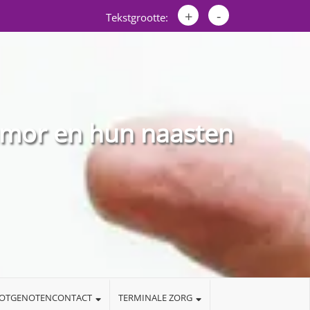
+
-
Tekstgrootte:
umor en hun naasten
LOTGENOTENCONTACT
TERMINALE ZORG