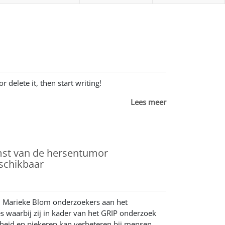
r delete it, then start writing!
Lees meer
omst van de hersentumor
schikbaar
n Marieke Blom onderzoekers aan het
 waarbij zij in kader van het GRIP onderzoek
dheid en piekeren kan verbeteren bij mensen