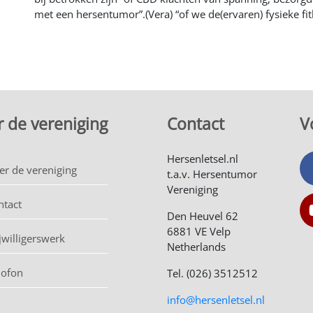
met een hersentumor”.(Vera) “of we de(ervaren) fysieke fi
 de vereniging
Contact
V
Hersenletsel.nl
er de vereniging
t.a.v. Hersentumor
Vereniging
ntact
Den Heuvel 62
6881 VE Velp
jwilligerswerk
Netherlands
lofon
Tel. (026) 3512512
info@hersenletsel.nl